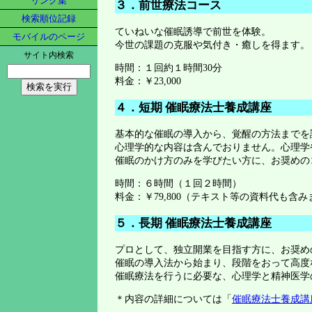
リンク集
３．前世療法コース
検索順位記録
ていねいな催眠誘導で前世を体験。
モバイルのページ
今世の課題の克服や気付き・癒しを得ます。
サイト内検索
時間：１回約１時間30分
料金：￥23,000
４．短期 催眠療法士養成講座
基本的な催眠の導入から、覚醒の方法までを
心理学的な内容は含んでおりません。心理学
催眠のかけ方のみを学びたい方に、お奨めの
時間：６時間（１回２時間）
料金：￥79,800（テキスト等の資料代も含み
５．長期 催眠療法士養成講座
プロとして、独立開業を目指す方に、お奨め
催眠の導入法から始まり、段階をおって高度
催眠療法を行うに必要な、心理学と精神医学
＊内容の詳細については「
催眠療法士養成講