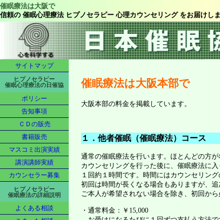
催眠療法は大阪で
信頼の 催眠心理療法 ヒプノセラピー 心理カウンセリング をお届けし
サイトマップ
ヒプノセラピー
催眠療法は大阪本部で
催眠心理療法の日催協
ポリシー
大阪本部の料金を掲載しています。
告知事項
ＣＤの販売
書籍販売
１．他者催眠（催眠療法）コース
マスコミ出演実績
通常の催眠療法を行います。ほとんどの方が
講演講師実績
カウンセリングを行った後に、催眠療法に入
１回約１時間です。時間にはカウンセリング
カウンセラー募集
初回は時間が長くなる場合もありますが、追
ヒプノセラピー
ご本人が希望されない場合を除き、初回から
催眠療法の詳細説明
よくある相談
・通常料金：￥15,000
お受けになるたびに１回ずつ支払う方法で