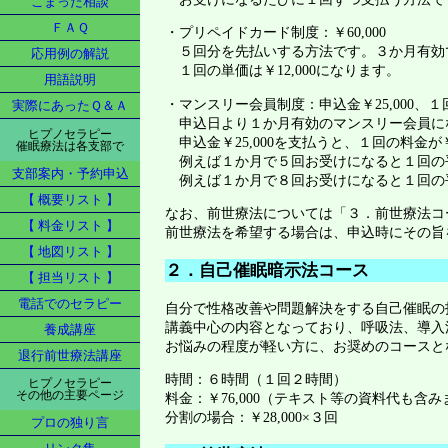
こまった相談
ＦＡＱ
・プリペイドカード制度：￥60,000
５回分を先払いする方法です。３か月有効
応用例の解説
１回の単価は￥12,000になります。
用語説明
・マンスリー会員制度：申込金￥25,000、１回
実際にあったＱ＆Ａ
申込日より１か月有効のマンスリー会員に
ヒプノセラピー
申込金￥25,000を支払うと、１回の料金が￥
催眠療法は各支部で
例えば１か月で５回お受けになると１回の平均
支部案内・予約申込
例えば１か月で８回お受けになると１回の平均
【 概要リスト 】
なお、前世療法については「３．前世療法コ
【 料金リスト 】
前世療法を希望する場合は、申込時にその旨
【 地図リスト 】
２．自己催眠暗示法コース
【 担当リスト 】
電話でのセラピー
自分で性格改善や問題解決をする自己催眠の
講義中心の内容となっており、呼吸法、導入
養成講座
お悩みの程度が軽い方に、お奨めのコースと
退行前世療法講座
時間：６時間（１回２時間）
ヒプノセラピー
その他の主要ページ
料金：￥76,000（テキスト等の資料代も含み
分割の場合：￥28,000×３回
プロの独り言