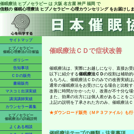
催眠療法 ヒプノセラピー は 大阪 名古屋 神戸 福岡 で
信頼の 催眠心理療法 ヒプノセラピー 心理カウンセリング をお届けし
サイトマップ
ヒプノセラピー
催眠療法ＣＤで症状改善
催眠心理療法の日催協
ポリシー
告知事項
催眠療法は、実際にお越しになり、直接お受
以下に紹介する
催眠療法ＣＤ
の役割は補助的
ＣＤの販売
もちろん、催眠療法ＣＤのみでの改善実績は
書籍販売
通常の催眠療法をお受けになる場合と比較す
改善に時間がかかったり、改善が不十分な場
マスコミ出演実績
また、効果の出方には個人差があることをご
講演講師実績
上記の説明を了承された方のみ、催眠療法Ｃ
カウンセラー募集
★ダウンロード販売（ＭＰ３ファイル）も行
ヒプノセラピー
催眠療法の詳細説明
よくある相談
催眠療法テープの種類・注意事項