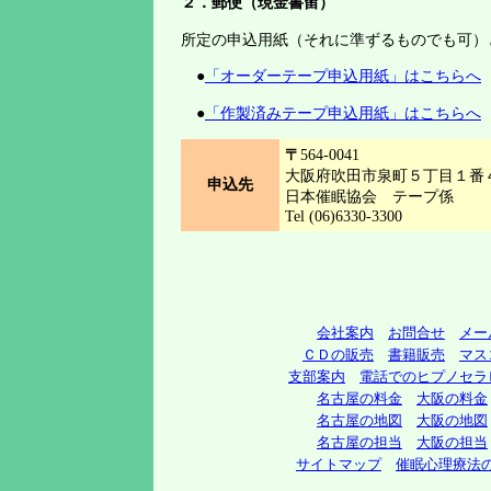
２．郵便（現金書留）
所定の申込用紙（それに準ずるものでも可）
●
「オーダーテープ申込用紙」はこちらへ
●
「作製済みテープ申込用紙」はこちらへ
〒
564-0041
大阪府吹田市泉町５丁目１番
申込先
日本催眠協会 テープ係
Tel (06)6330-3300
会社案内
お問合せ
メー
ＣＤの販売
書籍販売
マス
支部案内
電話でのヒプノセラ
名古屋の料金
大阪の料金
名古屋の地図
大阪の地図
名古屋の担当
大阪の担当
サイトマップ
催眠心理療法の