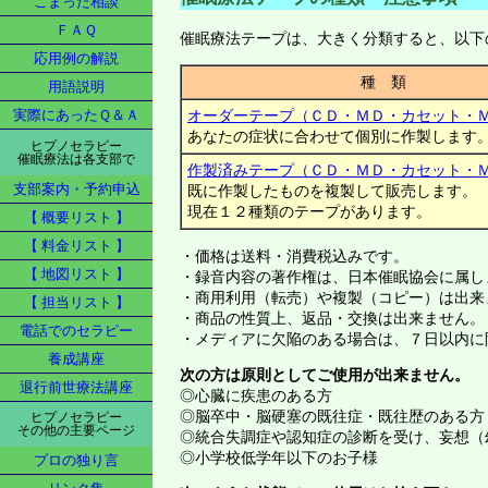
こまった相談
ＦＡＱ
催眠療法テープは、大きく分類すると、以下
応用例の解説
種 類
用語説明
オーダーテープ（ＣＤ・ＭＤ・カセット・
実際にあったＱ＆Ａ
あなたの症状に合わせて個別に作製します
ヒプノセラピー
催眠療法は各支部で
作製済みテープ（ＣＤ・ＭＤ・カセット・
支部案内・予約申込
既に作製したものを複製して販売します。
現在１２種類のテープがあります。
【 概要リスト 】
【 料金リスト 】
・価格は送料・消費税込みです。
【 地図リスト 】
・録音内容の著作権は、日本催眠協会に属し
・商用利用（転売）や複製（コピー）は出来
【 担当リスト 】
・商品の性質上、返品・交換は出来ません。
電話でのセラピー
・メディアに欠陥のある場合は、７日以内に
養成講座
次の方は原則としてご使用が出来ません。
退行前世療法講座
◎心臓に疾患のある方
◎脳卒中・脳硬塞の既往症・既往歴のある方
ヒプノセラピー
その他の主要ページ
◎統合失調症や認知症の診断を受け、妄想（
◎小学校低学年以下のお子様
プロの独り言