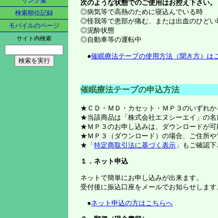
リンク集
次のような状態でのご使用はお控え下さい。
◎病気等で高熱のために寝込んでいる時
検索順位記録
◎怪我等で患部が痛む、または出血のひどい
モバイルのページ
◎泥酔状態
サイト内検索
◎自動車等の運転中
●
催眠療法テープの使用方法（聞き方）は
催眠療法テープの申込方法
★ＣＤ・ＭＤ・カセット・ＭＰ３のいずれか
★当該商品は「株式会社エヌシーエイ」の名
★ＭＰ３のお申し込みは、ダウンロードが可
★ＭＰ３（ダウンロード）の場合、ご住所や
★「
特定商取引法に基づく表示
」もご確認下
１．ネット申込
ネットで簡単にお申し込みが出来ます。
受付後に振込口座をメールでお知らせします
●
ネット申込の方はこちらへ