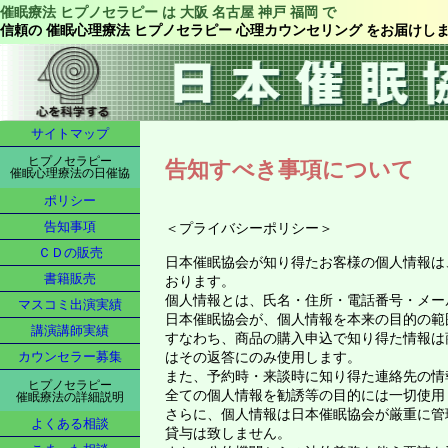
催眠療法 ヒプノセラピー は 大阪 名古屋 神戸 福岡 で
信頼の 催眠心理療法 ヒプノセラピー 心理カウンセリング をお届けし
サイトマップ
ヒプノセラピー
告知すべき事項について
催眠心理療法の日催協
ポリシー
告知事項
＜プライバシーポリシー＞
ＣＤの販売
日本催眠協会が知り得たお客様の個人情報は
書籍販売
おります。
個人情報とは、氏名・住所・電話番号・メー
マスコミ出演実績
日本催眠協会が、個人情報を本来の目的の範
講演講師実績
すなわち、商品の購入申込で知り得た情報は
はその返答にのみ使用します。
カウンセラー募集
また、予約時・来談時に知り得た連絡先の情
ヒプノセラピー
全ての個人情報を勧誘等の目的には一切使用
催眠療法の詳細説明
さらに、個人情報は日本催眠協会が厳重に管
よくある相談
貸与は致しません。