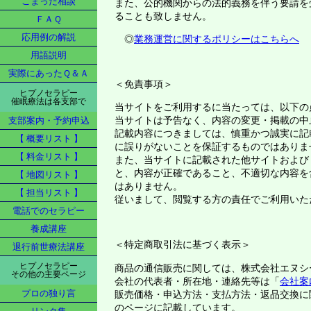
こまった相談
また、公的機関からの法的義務を伴う要請を
ることも致しません。
ＦＡＱ
応用例の解説
◎
業務運営に関するポリシーはこちらへ
用語説明
実際にあったＱ＆Ａ
＜免責事項＞
ヒプノセラピー
催眠療法は各支部で
当サイトをご利用するに当たっては、以下の
当サイトは予告なく、内容の変更・掲載の中
支部案内・予約申込
記載内容につきましては、慎重かつ誠実に記
【 概要リスト 】
に誤りがないことを保証するものではありま
【 料金リスト 】
また、当サイトに記載された他サイトおよび
と、内容が正確であること、不適切な内容を
【 地図リスト 】
はありません。
【 担当リスト 】
従いまして、閲覧する方の責任でご利用いた
電話でのセラピー
養成講座
＜特定商取引法に基づく表示＞
退行前世療法講座
ヒプノセラピー
商品の通信販売に関しては、株式会社エヌシ
その他の主要ページ
会社の代表者・所在地・連絡先等は「
会社案
プロの独り言
販売価格・申込方法・支払方法・返品交換に
のページに記載しています。