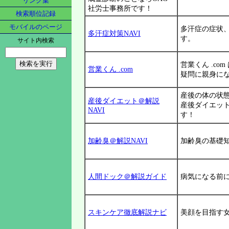
リンク集
社労士事務所です！
検索順位記録
モバイルのページ
多汗症の症状
多汗症対策NAVI
す。
サイト内検索
営業くん .c
営業くん .com
疑問に親身に
産後の体の状
産後ダイエット＠解説
産後ダイエッ
NAVI
す！
加齢臭＠解説NAVI
加齢臭の基礎
人間ドック＠解説ガイド
病気になる前
スキンケア徹底解説ナビ
美顔を目指す