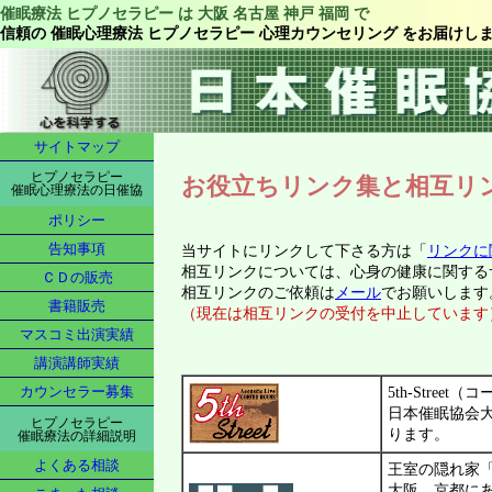
催眠療法 ヒプノセラピー は 大阪 名古屋 神戸 福岡 で
信頼の 催眠心理療法 ヒプノセラピー 心理カウンセリング をお届けし
サイトマップ
ヒプノセラピー
お役立ちリンク集と相互リ
催眠心理療法の日催協
ポリシー
告知事項
当サイトにリンクして下さる方は「
リンクに
相互リンクについては、心身の健康に関する
ＣＤの販売
相互リンクのご依頼は
メール
でお願いします
書籍販売
（現在は相互リンクの受付を中止しています
マスコミ出演実績
講演講師実績
カウンセラー募集
5th-Stree
日本催眠協会
ヒプノセラピー
ります。
催眠療法の詳細説明
よくある相談
王室の隠れ家
大阪、京都に