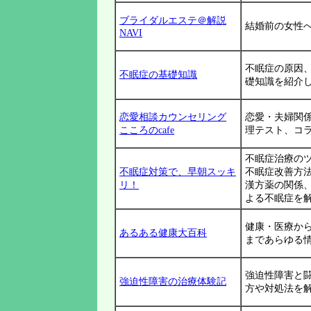
ブライダルエステ＠解説
結婚前の女性
NAVI
不眠症の原因
不眠症の基礎知識
礎知識を紹介
恋愛相談カウンセリング
恋愛・夫婦関
こころのcafe
理テスト、コ
不眠症治療の
不眠症対策で、早朝スッキ
不眠症改善方
リ！
漢方薬の関係
よる不眠症を
健康・医療か
あるある健康大百科
まであらゆる
強迫性障害と
強迫性障害の治療体験記
方や対処法を