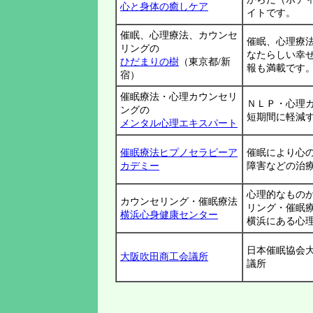
心と身体の癒しケア
イトです。
催眠、心理療法、カウンセ
催眠、心理療
リングの
なたらしい幸
ひだまりの樹
（東京都/新
報も満載です
宿）
催眠療法・心理カウンセリ
ＮＬＰ・心理
ングの
短期間に軽減
メンタル心理エキスパート
催眠療法ヒプノセラピーア
催眠により心
カデミー
障害などの治
心理的なもの
カウンセリング・催眠療法
リング・催眠
横浜心身健康センター
横浜にある心
日本催眠協会
大阪吹田商工会議所
議所