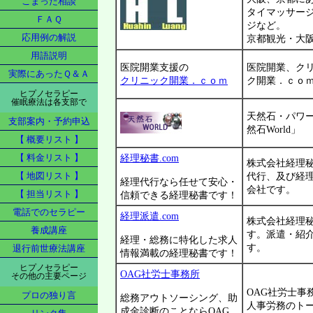
こまった相談
タイマッサー
ＦＡＱ
ジなど。
応用例の解説
京都観光・大
用語説明
医院開業支援の
医院開業、ク
実際にあったＱ＆Ａ
クリニック開業．ｃｏｍ
ク開業．ｃｏ
ヒプノセラピー
催眠療法は各支部で
天然石・パワ
支部案内・予約申込
然石World」
【 概要リスト 】
【 料金リスト 】
経理秘書.com
株式会社経理
【 地図リスト 】
代行、及び経
経理代行なら任せて安心・
会社です。
【 担当リスト 】
信頼できる経理秘書です！
電話でのセラピー
経理派遣.com
株式会社経理
養成講座
す。派遣・紹
経理・総務に特化した求人
す。
退行前世療法講座
情報満載の経理秘書です！
ヒプノセラピー
OAG社労士事務所
その他の主要ページ
OAG社労士事
プロの独り言
総務アウトソーシング、助
人事労務のト
成金診断のことならOAG