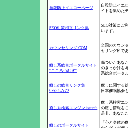
自殺防止イエロ
自殺防止イエローページ
イトを集めた
SEO対策にご
SEO対策相互リンク集
います。
全国のカウン
カウンセリング.COM
セリング所で
傷ついたあな
癒し系総合ポータルサイト
のきっかけを
*こころつむぎ*
系総合ポータ
癒しの総合リンク集
癒しに関する
いやしなび
日本催眠協会
癒し系検索エン
癒し系検索エンジン isearch
の癒し情報を
是非、あなた
「心と身体の
癒しのポータルサイト
からだ（ボデ