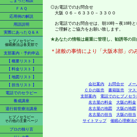
こまった相談
◎お電話でのお問合せ
ＦＡＱ
大阪 ０６－６３３０－３３００
応用例の解説
お電話でのお問合せは、朝10時～夜18時
用語説明
ご理解とご協力をお願い致します。
実際にあったＱ＆Ａ
★あなたの情報は厳重に管理し、勧誘等の目
ヒプノセラピー
催眠療法は各支部で
＊諸般の事情により「大阪本部」の
支部案内・予約申込
【 概要リスト 】
【 料金リスト 】
【 地図リスト 】
会社案内
お問合せ
メー
【 担当リスト 】
ＣＤの販売
書籍販売
マス
電話でのセラピー
支部案内
電話でのヒプノセラ
養成講座
名古屋の料金
大阪の料金
名古屋の地図
大阪の地図
退行前世療法講座
名古屋の担当
大阪の担当
ヒプノセラピー
サイトマップ
催眠心理療法の
その他の主要ページ
プロの独り言