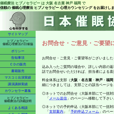
催眠療法 ヒプノセラピー は 大阪 名古屋 神戸 福岡 で
信頼の 催眠心理療法 ヒプノセラピー 心理カウンセリング をお届けし
サイトマップ
ヒプノセラピー
お問合せ・ご意見・ご要望
催眠心理療法の日催協
ポリシー
告知事項
お問合せ・ご意見・ご要望等がございました
ＣＤの販売
込み入ったご質問の場合や、詳しい内容の返
書籍販売
話でお問合せいただければ、担当者による直
マスコミ出演実績
料金体系は支部（
大阪
・
名古屋
・
神戸
・
福岡
講演講師実績
細につきましては、支部ごとの該当ページを
カウンセラー募集
◎ネットでのお問合せ（大阪本部にて一括対
「
メール送信
」のページへ移動して下さい
ヒプノセラピー
催眠療法の詳細説明
◎ネットでの予約申込（大阪本部にて一括対
よくある相談
「
支部案内
」「
予約申込フォーム
」のペー