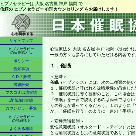
ヒプノセラピーは 大阪 名古屋 神戸 福岡 で
信頼の ヒプノセラピー 心理カウンセリング をお届けします！
サイトマップ
心理療法を 大阪 名古屋 神戸 福岡 でお受
ヒプノセラピー
の日催協とは
一般の方々も参考にしていただける内容です
ポリシー
１．催眠
告知事項
＜意味＞
ＣＤの販売
催眠
（ヒプノシス）には、次の二種類の使い
書籍販売
１．催眠状態と呼ばれる被暗示性の昂進した
マスコミ出演実績
２．催眠状態に導く技術のこと。この場合は
「催眠」を一言で説明するのは簡単ではない
講演講師実績
りの答えが返ってくるだろう。１のように「
カウンセラー募集
が、「催眠を行う」のように一連の「手順」
ヒプノセラピー
の詳細説明
＜変性意識状態＞
変性意識状態（オルタード・ステイツ）とは
よくある相談
とも睡眠状態とも別の意識状態であり、宇宙