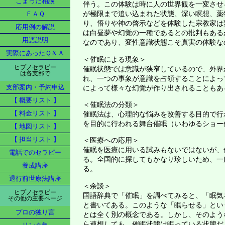
こまった相談
伴う。この体験は時に人の世界観を一変させ
が極限まで追い込まれた状態、深い瞑想、薬
ＦＡＱ
り、悟りや神の啓示などを体験した宗教家は
応用例の解説
は白昼夢や幻覚の一種であるとの批判もある
用語説明
なのであり、変性意識状態こそ真実の体験な
実際にあったＱ＆Ａ
＜催眠による現象＞
ヒプノセラピー
催眠状態では意識が狭窄しているので、外界
は各支部で
れ、一つの事象が意識を占領することによっ
支部案内・予約申込
によって様々な幻覚が作り出されることもあ
【 概要リスト 】
＜催眠法の分類＞
【 料金リスト 】
催眠法は、心理的な悩みを改善する目的で行
を目的に行われる舞台催眠（いわゆるショー
【 地図リスト 】
【 担当リスト 】
＜医療への応用＞
催眠を医療に用いる試みもないではないが、
電話でのセラピー
る。全国的に探してもかなり珍しいため、一
養成講座
る。
退行前世療法講座
＜余談＞
ヒプノセラピー
国語辞典で「催眠」を調べてみると、「眠気
その他の主要ページ
と書いてある。このような「眠らせる」とい
プロの独り言
とは全く別の概念である。しかし、そのよう
ら連想しても、催眠状態は眠っている状態だ