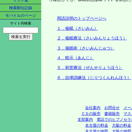
リンク集
検索順位記録
モバイルのページ
用語説明のトップページへ
サイト内検索
１．催眠（さいみん）
２．催眠療法（さいみんりょうほう）
３．催眠術（さいみんじゅつ）
４．暗示（あんじ）
５．前世療法（ぜんせりょうほう）
６．自律訓練法（じりつくんれんほう）
会社案内
お問合せ
メー
ＣＤの販売
書籍販売
マス
支部案内
電話でのヒプノセラ
名古屋の料金
大阪の料金
名古屋の地図
大阪の地図