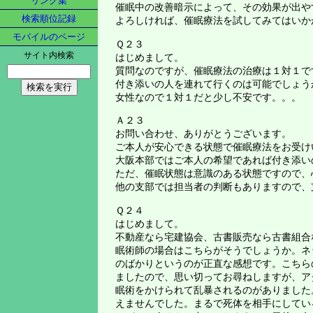
リンク集
催眠中の改善暗示によって、その効果が出や
検索順位記録
よろしければ、催眠療法を試してみてはいか
モバイルのページ
Ｑ２３
サイト内検索
はじめまして。
質問なのですが、催眠療法の治療は１対１で
付き添いの人を連れて行くのは可能でしょう
女性なので１対１だと少し不安です。。。
Ａ２３
お問い合わせ、ありがとうございます。
ご本人が安心できる状態で催眠療法をお受け
大阪本部ではご本人の希望であれば付き添い
ただ、催眠状態は意識のある状態ですので、
他の支部では担当者の判断もありますので、
Ｑ２４
はじめまして。
不動産なら宅建協会、古書販売なら古書組合
眠術師の場合はこちらがそうでしょうか。ネ
のばかりというのが正直な感想です。こちら
ましたので、思い切ってお尋ねしますが、ア
眠術をかけられて乱暴されるのがありました
えませんでした。まるで死体を相手にしてい