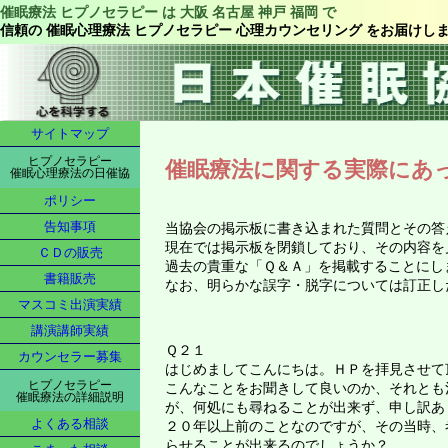
催眠療法 ヒプノセラピー は 大阪 名古屋 神戸 福岡 で
信頼の 催眠心理療法 ヒプノセラピー 心理カウンセリング をお届けし
サイトマップ
ヒプノセラピー
催眠療法に関する実際にあ
催眠心理療法の日催協
ポリシー
告知事項
当協会の掲示板に書き込まれた質問とその答
現在では掲示板を閉鎖しており、その内容を
ＣＤの販売
過去の貴重な「Ｑ＆Ａ」を掲載することにし
書籍販売
なお、明らかな誤字・脱字については訂正し
マスコミ出演実績
講演講師実績
Ｑ２１
カウンセラー募集
はじめましてこんにちは。ＨＰを拝見させて
ヒプノセラピー
こんなことをお聞きして良いのか、それとも
催眠療法の詳細説明
が、何処にも尋ねることが出来ず、申し訳あ
よくある相談
２０年以上前のことなのですが、その当時、
らせることが出来るのでしょうか？