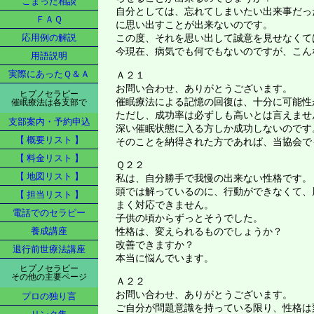
こまった相談
自分としては、忘れてしまいたい出来事だっ
ＦＡＱ
に思い出すことが出来ないのです。
この度、それを思い出して誠意を見せなくて
応用例の解説
今現在、病気でも何でもないのですが、こん
用語説明
実際にあったＱ＆Ａ
Ａ２１
お問い合わせ、ありがとうございます。
ヒプノセラピー
催眠療法による記憶の回復は、十分に可能性
催眠療法は各支部で
ただし、成功率は必ずしも高いとは言えませ
支部案内・予約申込
深い催眠状態に入る方しか成功しないのです
【 概要リスト 】
そのことを納得された方であれば、当協会で
【 料金リスト 】
Ｑ２２
【 地図リスト 】
私は、自分勝手で我慢の出来ない性格です。
頭では解っているのに、行動ができなくて、
【 担当リスト 】
まく対応できません。
電話でのセラピー
子供の頃からずっとそうでした。
養成講座
性格は、変えられるものでしょうか？
改善できますか？
退行前世療法講座
本当に悩んでいます。
ヒプノセラピー
その他の主要ページ
Ａ２２
お問い合わせ、ありがとうございます。
プロの独り言
ご自分が問題意識を持っている限り、性格は