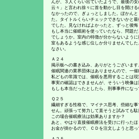
んが、３人くらい出ていたようで、最後の女
云々」と言われ徐々に首を動かし目を開ける
なかったので、ぎょっとしました。ぽかんと
た。タイトルくらいチェックできないかと最
でした。見なければよかったと、ずっと後悔
もし本当に催眠術を使っていたなら、問題だ
でしょうか。室内の特徴が分からないように
室もあるような感じ位しか分りませんでした
なさい。
Ａ２４
掲示板への書き込み、ありがとうございます
催眠関連の業界団体はありませんので、一催
私どもの常識では、催眠を悪用することは現
事実の確認はできませんが、そういう映像は
もしも本当だったとしたら、刑事事件になっ
Ｑ２５
繊細すぎる性格で、マイナス思考、些細な事
せん。頑張って努力して直そうと試みても駄
この場合催眠療法は効果ありますか？
あと、やはり直接催眠療法を受けに行ったほ
お金が掛かるので、ＣＤを注文しようと思っ
Ａ２５